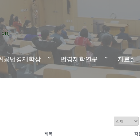
ion)
위공법경제학상
법경제학연구
자료실
제목
작