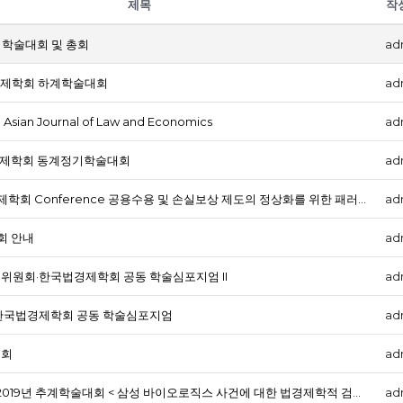
제목
작
기학술대회 및 총회
ad
제제학회 하계학술대회
ad
 : Asian Journal of Law and Economics
ad
법경제학회 동계정기학술대회
ad
2021년 한국법경제학회 Conference 공용수용 및 손실보상 제도의 정상화를 위한 패러다임 전환
ad
회 안내
ad
래위원회·한국법경제학회 공동 학술심포지엄 II
ad
·한국법경제학회 공동 학술심포지엄
ad
론회
ad
한국법경제학회 2019년 추계학술대회 < 삼성 바이오로직스 사건에 대한 법경제학적 검토 >
ad