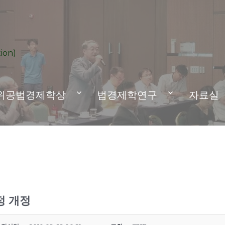
ion)
위공법경제학상
법경제학연구
자료실
정 개정