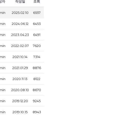
성자
작성일
조회
min
2025.02.10
6557
min
2024.06.12
6453
min
2023.04.23
6491
min
2022.02.07
7620
min
2021.10.14
7314
min
2021.01.29
8876
min
2020.11.13
8122
min
2020.08.10
8670
min
2019.12.20
9245
min
2019.10.15
8943