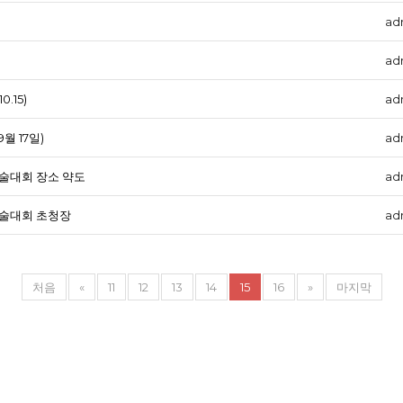
ad
ad
.15)
ad
월 17일)
ad
) 학술대회 장소 약도
ad
) 학술대회 초청장
ad
처음
«
11
12
13
14
15
16
»
마지막