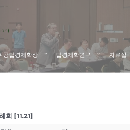
ion)
위공법경제학상
법경제학연구
자료실
례회 [11.21]