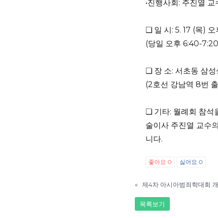
•진행사회: 주진열 교
❏ 일 시: 5. 17 (목) 오
(당일 오후 6:40-7
❏ 장 소: 서초동 삼
(2호선 강남역 8번 
❏ 기타: 월례회 참석
술이사 주진열 교수의 
니다.
좋아요
0
싫어요
0
«
제4차 아시아범죄학대회 개
목록보기