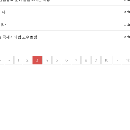
세미나
ad
세미나
ad
 국제거래법 교수초빙
ad
음
«
1
2
3
4
5
6
7
8
9
10
»
마