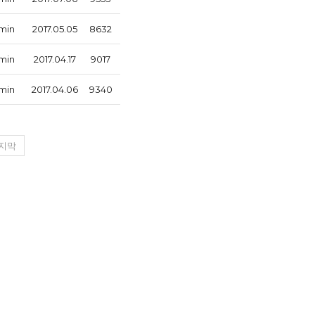
min
2017.05.05
8632
min
2017.04.17
9017
min
2017.04.06
9340
지막