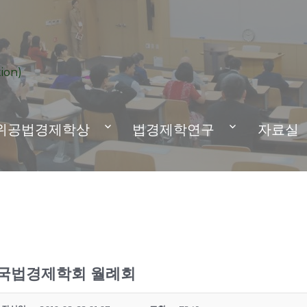
ion)
위공법경제학상
법경제학연구
자료실
 한국법경제학회 월례회