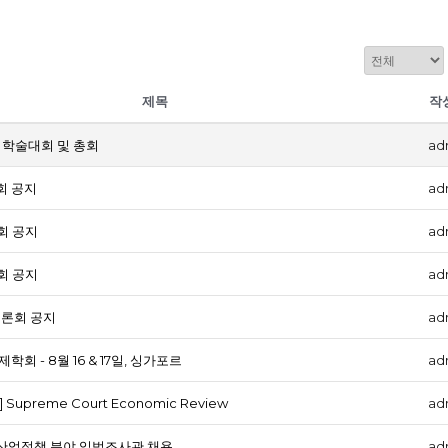
제목
작
기학술대회 및 총회
ad
례회 공지
ad
례회 공지
ad
례회 공지
ad
토론회 공지
ad
학회 - 8월 16 & 17일, 싱가포르
ad
rs] Supreme Court Economic Review
ad
산업정책 분야 입법조사관 채용
ad