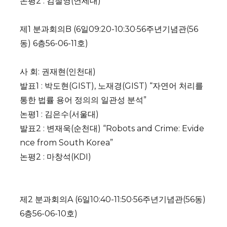
논평2 : 김철영(연세대)
제1 분과회의B (6일09:20-10:30·56주년기념관(56
동) 6층56-06-11호)
사 회: 권재현(인천대)
발표1 : 박도현(GIST), 노재경(GIST) “자연어 처리를
통한 법률 용어 정의의 일관성 분석”
논평1 : 김은수(서울대)
발표2 : 변재욱(순천대) “Robots and Crime: Evide
nce from South Korea”
논평2 : 마창석(KDI)
제2 분과회의A (6일10:40-11:50·56주년기념관(56동)
6층56-06-10호)