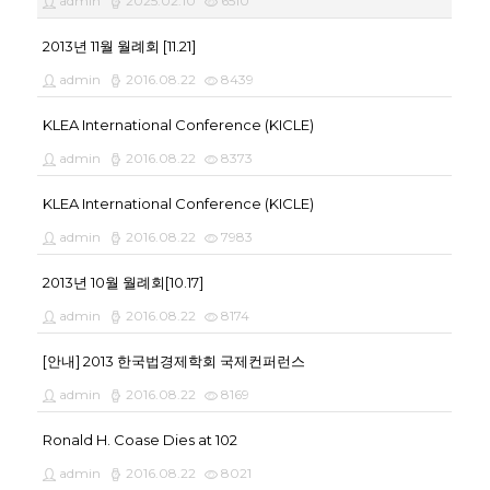
admin
2025.02.10
6510
2013년 11월 월례회 [11.21]
admin
2016.08.22
8439
KLEA International Conference (KICLE)
admin
2016.08.22
8373
KLEA International Conference (KICLE)
admin
2016.08.22
7983
2013년 10월 월례회[10.17]
admin
2016.08.22
8174
[안내] 2013 한국법경제학회 국제컨퍼런스
admin
2016.08.22
8169
Ronald H. Coase Dies at 102
admin
2016.08.22
8021